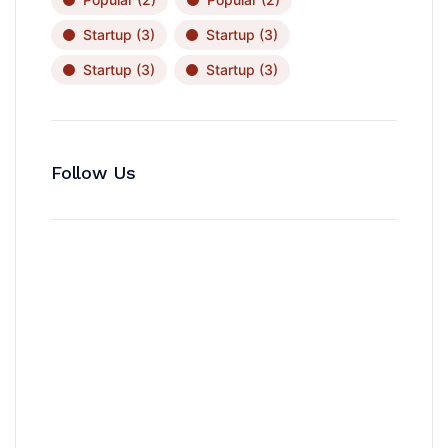
Startup
(3)
Startup
(3)
Startup
(3)
Startup
(3)
Follow Us
News, Insights & Events
Subscribe to our newsletter and
stay updated on the latest news